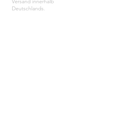
Versand innerhalb
Deutschlands.
DATENSCHUTZ
IMPRESSUM
VERSAND
WIDERRUF
AGB
ZAHLUNG
XENIA GESTHÜSEN
Copyright© 2014 | All rights reserved.