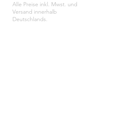
Alle Preise inkl. Mwst. und
Versand innerhalb
Deutschlands.
DATENSCHUTZ
IMPRESSUM
VERSAND
WIDERRUF
AGB
ZAHLUNG
XENIA GESTHÜSEN
Copyright© 2014 | All rights reserved.