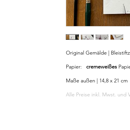
Original Gemälde | Bleistif
Papier:
cremeweißes
Papier
Maße außen | 14,8 x 21 cm
Alle Preise inkl. Mwst. und