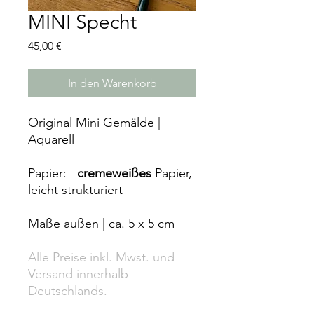
MINI Specht
Preis
45,00 €
In den Warenkorb
Original Mini Gemälde |
Aquarell
Papier:
cremeweißes
Papier,
leicht strukturiert
Maße außen | ca. 5 x 5 cm
Alle Preise inkl. Mwst. und
Versand innerhalb
Deutschlands.