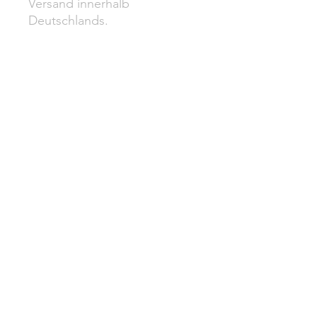
Versand innerhalb
Deutschlands.
DATENSCHUTZ
IMPRESSUM
VERSAND
WIDERRUF
AGB
ZAHLUNG
XENIA GESTHÜSEN
Copyright© 2014 | All rights reserved.